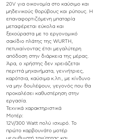
20V για οικονομία στο καύσιμο και
μηδενικούς θορύβους και ρύπους. Η
επαναφορτιζόμενη μπαταρία
μεταφέρεται εύκολα και
ξεκούραστα με το εργονομικό
σακίδιο πλάτης της WURTH,
πετυχαίνοντας έτσι μεγαλύτερη
απόδοση στην διάρκεια της μέρας.
Άρα, ο χρήστης δεν χρειάζεται
περιττά μηχανήματα, γεννήτριες,
καρότσια, καύσιμα κ.λπ., με κίνδυνο
να μην δουλέψουν, γεγονός που θα
προκαλέσει καθυστέρηση στην
εργασία.
Τεχνικά χαρακτηριστικά
Μοτέρ:
12V/300 Watt πολύ ισχυρό. Το
πρώτο καρβουνάτο μοτέρ
με ρυθμιστή ταχύτητας και