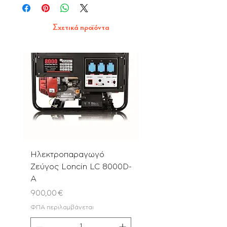
Σχετικά προϊόντα
Ηλεκτροπαραγωγό
Αλυσοπρίονο PN580
Ζεύγος Loncin LC 8000D-
με Λάμα & Αλυσίδα 
A
Τιμή
180,00 €
Τιμή
900,00 €
ΦΠΑ περιλαμβάνεται
ΦΠΑ περιλαμβάνεται