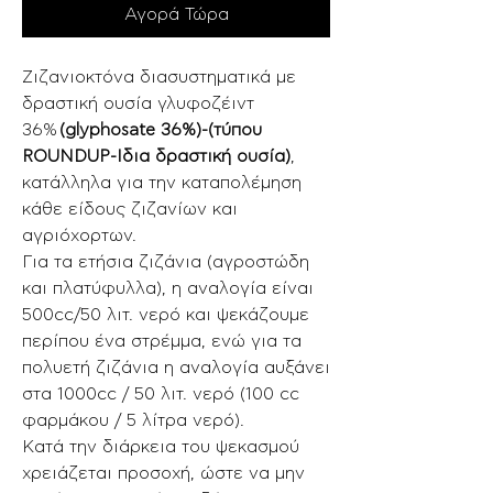
Αγορά Τώρα
Ζιζανιοκτόνα διασυστηματικά με
δραστική ουσία γλυφοζέιντ
36%
(glyphosate 36%)-(τύπου
ROUNDUP-Ιδια δραστική ουσία)
,
κατάλληλα για την καταπολέμηση
κάθε είδους ζιζανίων και
αγριόχορτων.
Για τα ετήσια ζιζάνια (αγροστώδη
και πλατύφυλλα), η αναλογία είναι
500cc/50 λιτ. νερό και ψεκάζουμε
περίπου ένα στρέμμα, ενώ για τα
πολυετή ζιζάνια η αναλογία αυξάνει
στα 1000cc / 50 λιτ. νερό (100 cc
φαρμάκου / 5 λίτρα νερό).
Κατά την διάρκεια του ψεκασμού
χρειάζεται προσοχή, ώστε να μην