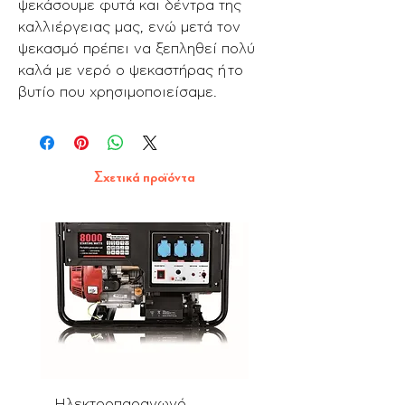
ψεκάσουμε φυτά και δέντρα της
καλλιέργειας μας, ενώ μετά τον
ψεκασμό πρέπει να ξεπληθεί πολύ
καλά με νερό ο ψεκαστήρας ή το
βυτίο που χρησιμοποιείσαμε.
Σχετικά προϊόντα
Ηλεκτροπαραγωγό
Αλυσοπρίονο PN580