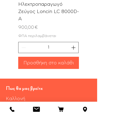
Ηλεκτροπαραγωγό
Αλυσοπρίονο PN580
Ζεύγος Loncin LC 8000D-
με Λάμα & Αλυσίδα 
A
Τιμή
180,00 €
Τιμή
900,00 €
ΦΠΑ περιλαμβάνεται
ΦΠΑ περιλαμβάνεται
Προσθήκη στο καλάθι
Προσθήκη στο καλ
Πως θα μας βρείτε
Καλλονή
​Λέσβου Τ.Κ 81107
Τηλ.:
22530 29055