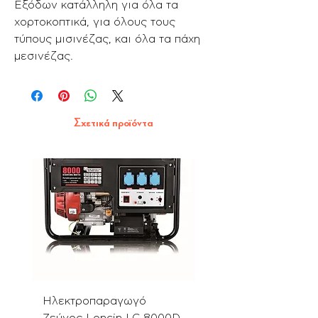
Εξόδων κατάλληλη για όλα τα
χορτοκοπτικά, για όλους τους
τύπους μισινέζας, και όλα τα πάχη
μεσινέζας.
Σχετικά προϊόντα
Ηλεκτροπαραγωγό
Αλυσοπρίονο PN580
Ζεύγος Loncin LC 8000D-
με Λάμα & Αλυσίδα 