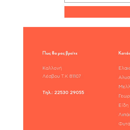
Πως θα μας βρείτε
Κατά
Καλλονή
Ελαι
​Λέσβου Τ.Κ 81107
Αλυσ
Μελλ
Τηλ.:
22530 29055
Γεωρ
Είδη
Λιπά
Φυτά