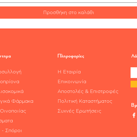
Προσθήκη στο καλάθι
στημα
Πληροφορίες
Λά
οσυλλογή
Η Εταιρία
οπρίονα
Επικοινωνία
ισοκομικά
Αποστολές & Επιστροφές
γικά Φάρμακα
Πολιτική Καταστήματος
Βρ
 Οινοποιίας
Συχνές Ερωτήσεις
σματα
 - Σπόροι