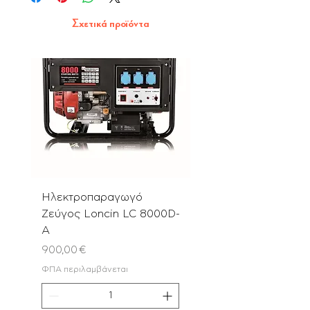
Σχετικά προϊόντα
Ηλεκτροπαραγωγό
Αλυσοπρίονο PN580
Ζεύγος Loncin LC 8000D-
με Λάμα & Αλυσίδα 
A
Τιμή
180,00 €
Τιμή
900,00 €
ΦΠΑ περιλαμβάνεται
ΦΠΑ περιλαμβάνεται