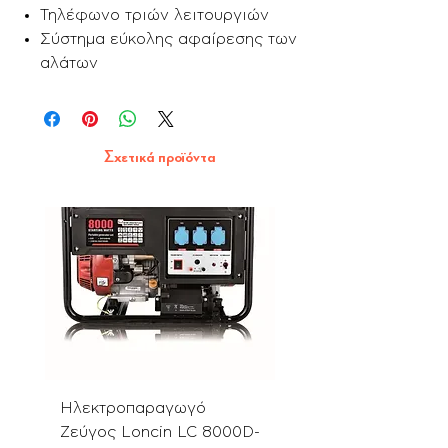
Τηλέφωνο τριών λειτουργιών
Σύστημα εύκολης αφαίρεσης των
αλάτων
Σχετικά προϊόντα
Ηλεκτροπαραγωγό
Αλυσοπρίονο PN580
Ζεύγος Loncin LC 8000D-
με Λάμα & Αλυσίδα 