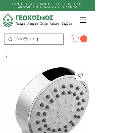
ΚΑΝΤΕ ΤΩΡΑ ΤΙΣ ΑΓΟΡΕΣ ΣΑΣ - ΑΠΟΣΤΟΛΕΣ
ΣΕ ΟΛΗ ΤΗΝ ΕΛΛΑΔΑ & ΤΗΝ ΚΥΠΡΟ
ΓΕΩΚΟΣΜΟΣ
Γεωργικά -
Λιπάσματα
- Σπόροι - Χρώματα - Εργαλεία