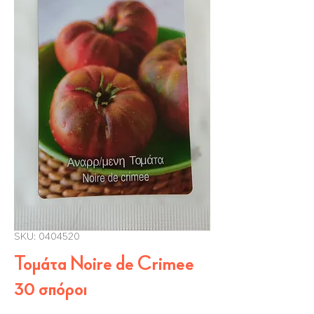
SKU: 0404520
Τομάτα Noire de Crimee
30 σπόροι