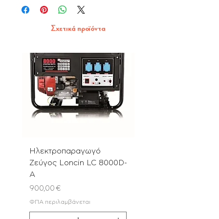
Σχετικά προϊόντα
Ηλεκτροπαραγωγό
Αλυσοπρίονο PN580
Ζεύγος Loncin LC 8000D-
με Λάμα & Αλυσίδα 
A
Τιμή
180,00 €
Τιμή
900,00 €
ΦΠΑ περιλαμβάνεται
ΦΠΑ περιλαμβάνεται