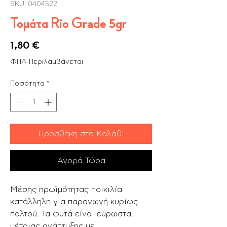
SKU: 0404522
Τομάτα Rio Grade 5gr
Τιμή
1,80 €
ΦΠΑ Περιλαμβάνεται
Ποσότητα
*
Προσθήκη στο Καλάθι
Αγορά Τώρα
Mέσης πρωϊμότητας ποικιλία
κατάλληλη για παραγωγή κυρίως
πολτού. Τα φυτά είναι εύρωστα,
μέτριας ανάπτυξης με