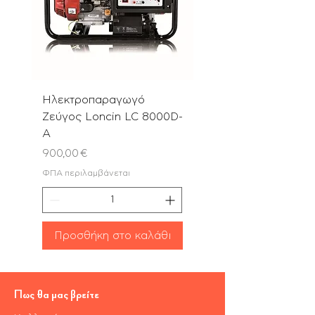
Ηλεκτροπαραγωγό
Αλυσοπρίονο PN580
Ζεύγος Loncin LC 8000D-
με Λάμα & Αλυσίδα 
A
Τιμή
180,00 €
Τιμή
900,00 €
ΦΠΑ περιλαμβάνεται
ΦΠΑ περιλαμβάνεται
Προσθήκη στο καλάθι
Προσθήκη στο καλ
Πως θα μας βρείτε