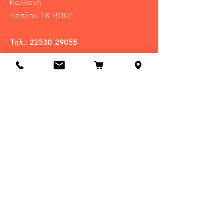
Καλλονή
​Λέσβου Τ.Κ 81107
Τηλ.:
22530 29055
Πληροφορίες
Η Εταιρία
Επικοινωνία
Αποστολές & Επιστροφές
Πολιτική Καταστήματος
Συχνές Ερωτήσεις
Λάβετε τα νέα μας & ειδικές
προσφορές