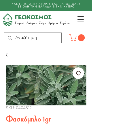
ΚΑΝΤΕ ΤΩΡΑ ΤΙΣ ΑΓΟΡΕΣ ΣΑΣ - ΑΠΟΣΤΟΛΕΣ
ΣΕ ΟΛΗ ΤΗΝ ΕΛΛΑΔΑ & ΤΗΝ ΚΥΠΡΟ
ΓΕΩΚΟΣΜΟΣ
Γεωργικά -
Λιπάσματα
- Σπόροι - Χρώματα - Εργαλεία
SKU: 0404512
Φασκόμηλο 1gr