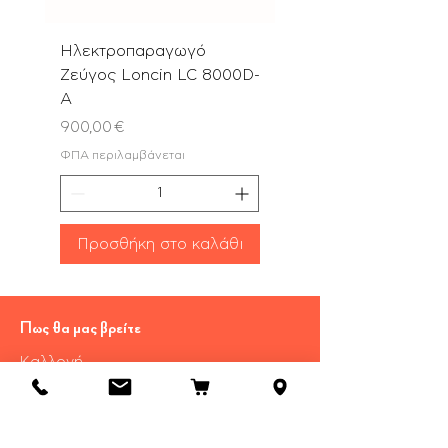
Ηλεκτροπαραγωγό
Αλυσοπρίονο PN580
Ζεύγος Loncin LC 8000D-
με Λάμα & Αλυσίδα 
A
Τιμή
180,00 €
Τιμή
900,00 €
ΦΠΑ περιλαμβάνεται
ΦΠΑ περιλαμβάνεται
Προσθήκη στο καλάθι
Προσθήκη στο καλ
Πως θα μας βρείτε
Καλλονή
​Λέσβου Τ.Κ 81107
Τηλ.:
22530 29055