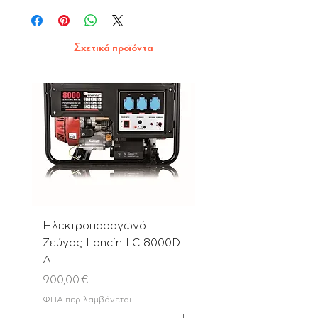
Σχετικά προϊόντα
Ηλεκτροπαραγωγό
Αλυσοπρίονο PN580
Ζεύγος Loncin LC 8000D-
με Λάμα & Αλυσίδα 
A
Τιμή
180,00 €
Τιμή
900,00 €
ΦΠΑ περιλαμβάνεται
ΦΠΑ περιλαμβάνεται