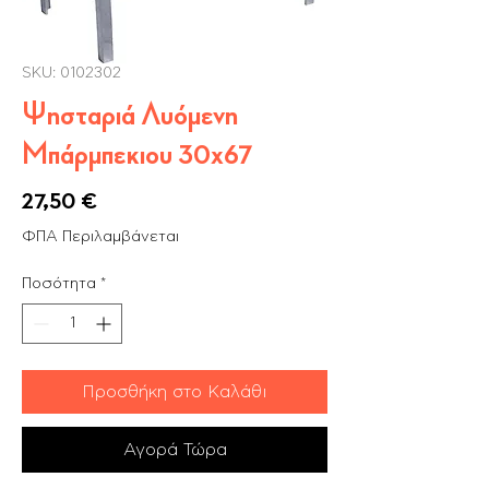
SKU: 0102302
Ψησταριά Λυόμενη
Μπάρμπεκιου 30x67
Τιμή
27,50 €
ΦΠΑ Περιλαμβάνεται
Ποσότητα
*
Προσθήκη στο Καλάθι
Αγορά Τώρα