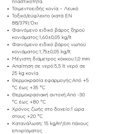
πλαστικότητα.
Τσιμεντοειδής κονία – Λευκό
Τοξικό/εύφλεκτο (κατά ΕΝ
88/379):Όχι
Φαινόμενο ειδικό βάρος ξηρού
κονιάματος:1,60±0,05 kg/lt
Φαινόμενο ειδικό βάρος νωπού
κονιάματος:1,75±0,05 kg/lt
Μέγιστη διάμετρος κόκκου:1,0 mm
Απαίτηση σε νερό:5,5 lt νερό σε
25 kg κονία
Θερμοκρασία εφαρμογής:Από +5
°C έως +35 °C
Θερμοκρασιακή αντοχή:Από -30
°C έως +80 °C
Χρόνος ζωής στο δοχείο:1 ώρα
στους +20 °C
Κατανάλωση: 15 kg/m²/cm πάχους
επιχρίσματος