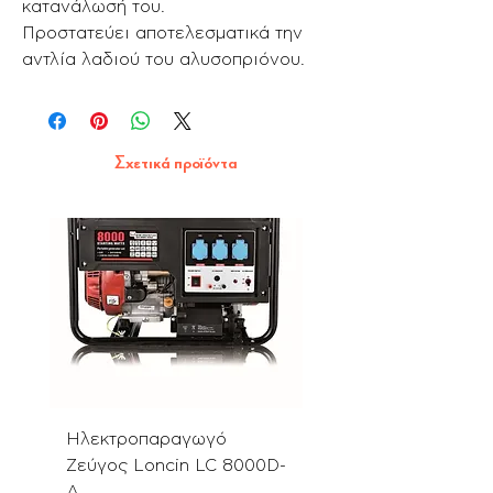
κατανάλωσή του.
Προστατεύει αποτελεσματικά την
αντλία λαδιού του αλυσοπριόνου.
Σχετικά προϊόντα
Ηλεκτροπαραγωγό
Αλυσοπρίονο PN580
Ζεύγος Loncin LC 8000D-
με Λάμα & Αλυσίδα 
A