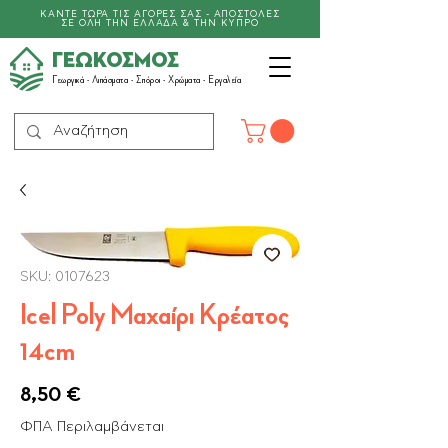
ΚΑΝΤΕ ΤΩΡΑ ΤΙΣ ΑΓΟΡΕΣ ΣΑΣ - ΑΠΟΣΤΟΛΕΣ
ΣΕ ΟΛΗ ΤΗΝ ΕΛΛΑΔΑ & ΤΗΝ ΚΥΠΡΟ
ΓΕΩΚΟΣΜΟΣ
Γεωργικά -
Λιπάσματα
- Σπόροι - Χρώματα - Εργαλεία
SKU: 0107623
Icel Poly Μαχαίρι Κρέατος
14cm
Τιμή
8,50 €
ΦΠΑ Περιλαμβάνεται