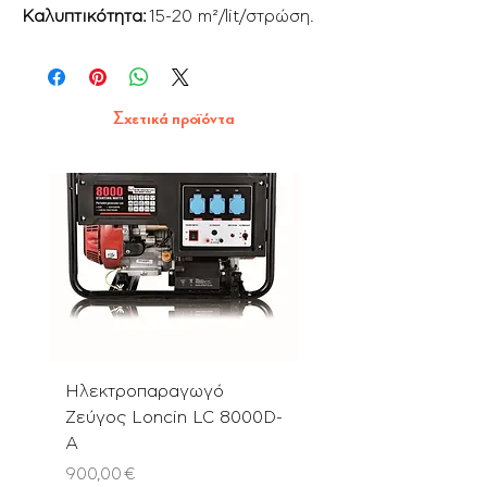
Καλυπτικότητα:
15-20 m²/lit/στρώση.
Σχετικά προϊόντα
Ηλεκτροπαραγωγό
Αλυσοπρίονο PN580
Ζεύγος Loncin LC 8000D-
με Λάμα & Αλυσίδα 
A
Τιμή
180,00 €
Τιμή
900,00 €
ΦΠΑ περιλαμβάνεται