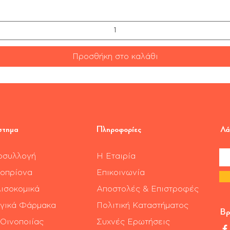
Προσθήκη στο καλάθι
στημα
Πληροφορίες
Λά
οσυλλογή
Η Εταιρία
οπρίονα
Επικοινωνία
ισοκομικά
Αποστολές & Επιστροφές
γικά Φάρμακα
Πολιτική Καταστήματος
Βρ
 Οινοποιίας
Συχνές Ερωτήσεις