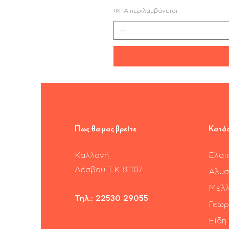
ΦΠΑ περιλαμβάνεται
Πως θα μας βρείτε
Κατά
Καλλονή
Ελαι
​Λέσβου Τ.Κ 81107
Αλυσ
Μελλ
Τηλ.:
22530 29055
Γεωρ
Είδη