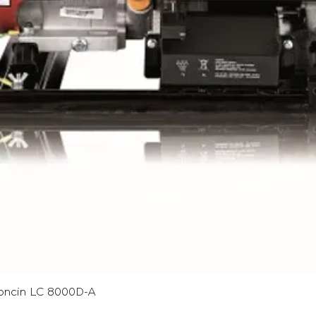
Γρήγορη προβολή
oncin LC 8000D-A