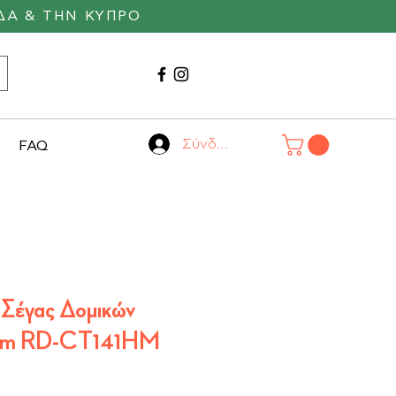
ΔΑ & ΤΗΝ ΚΥΠΡΟ
Καλέστε μας
22530 29055
Σύνδεση
FAQ
 Σέγας Δομικών
3mm RD-CT141HM