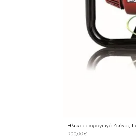
Ηλεκτροπαραγωγό Ζεύγος L
Τιμή
900,00 €