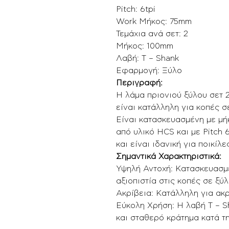
Pitch: 6tpi
Work Μήκος: 75mm
Τεμάχια ανά σετ: 2
Μήκος: 100mm
Λαβή: T – Shank
Εφαρμογή: Ξύλο
Περιγραφή:
Η λάμα πριονιού ξύλου σετ 2
είναι κατάλληλη για κοπές σ
Είναι κατασκευασμένη με μ
από υλικό HCS και με Pitch 
και είναι ιδανική για ποικί
Σημαντικά Χαρακτηριστικά:
Υψηλή Αντοχή: Κατασκευασμέ
αξιοπιστία στις κοπές σε ξύλ
Ακρίβεια: Κατάλληλη για ακρι
Εύκολη Χρήση: Η λαβή T – 
και σταθερό κράτημα κατά τη