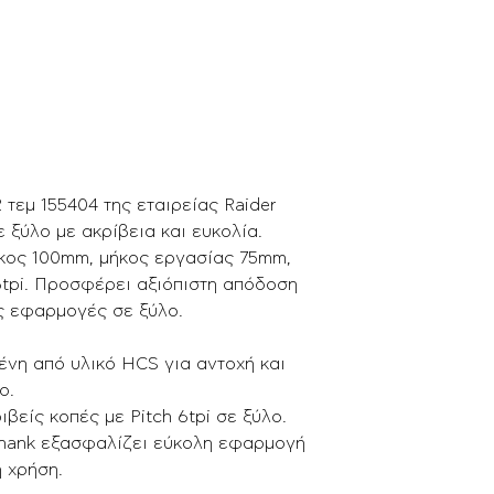
 τεμ 155404 της εταιρείας Raider
ε ξύλο με ακρίβεια και ευκολία.
ήκος 100mm, μήκος εργασίας 75mm,
6tpi. Προσφέρει αξιόπιστη απόδοση
λες εφαρμογές σε ξύλο.
νη από υλικό HCS για αντοχή και
ο.
βείς κοπές με Pitch 6tpi σε ξύλο.
Shank εξασφαλίζει εύκολη εφαρμογή
 χρήση.