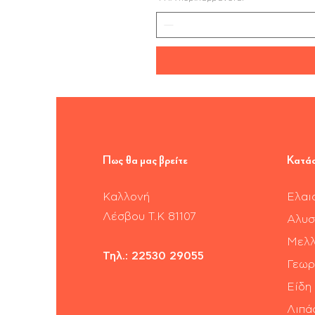
Πως θα μας βρείτε
Κατά
Καλλονή
Ελαι
​Λέσβου Τ.Κ 81107
Αλυσ
Μελλ
Τηλ.:
22530 29055
Γεωρ
Είδη
Λιπά