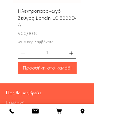
Ηλεκτροπαραγωγό
Αλυσοπρίονο PN580
Ζεύγος Loncin LC 8000D-
με Λάμα & Αλυσίδα 
A
Τιμή
180,00 €
Τιμή
900,00 €
ΦΠΑ περιλαμβάνεται
ΦΠΑ περιλαμβάνεται
Προσθήκη στο καλάθι
Προσθήκη στο καλ
Πως θα μας βρείτε
Καλλονή
​Λέσβου Τ.Κ 81107
Τηλ.:
22530 29055