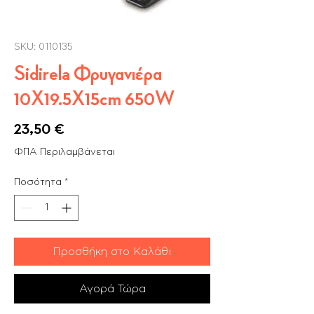
SKU: 0110135
Sidirela Φρυγανιέρα
10Χ19.5Χ15cm 650W
Τιμή
23,50 €
ΦΠΑ Περιλαμβάνεται
Ποσότητα
*
Προσθήκη στο Καλάθι
Αγορά Τώρα