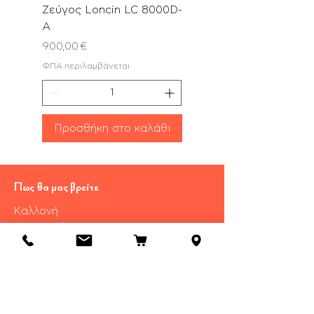
Ζεύγος Loncin LC 8000D-
με Λάμα & Αλυσίδα 
A
Τιμή
180,00 €
Τιμή
900,00 €
ΦΠΑ περιλαμβάνεται
ΦΠΑ περιλαμβάνεται
Προσθήκη στο καλ
Προσθήκη στο καλάθι
Πως θα μας βρείτε
Καλλονή
​Λέσβου Τ.Κ 81107
Τηλ.:
22530 29055