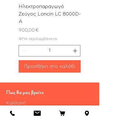
Ηλεκτροπαραγωγό
Αλυσοπρίονο PN580
Ζεύγος Loncin LC 8000D-
με Λάμα & Αλυσίδα 
A
Τιμή
180,00 €
Τιμή
900,00 €
ΦΠΑ περιλαμβάνεται
ΦΠΑ περιλαμβάνεται
Προσθήκη στο καλάθι
Προσθήκη στο καλ
Πως θα μας βρείτε
Καλλονή
​Λέσβου Τ.Κ 81107
Τηλ.:
22530 29055