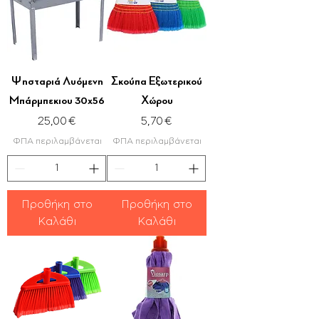
Ψησταριά Λυόμενη
Σκούπα Εξωτερικού
Μπάρμπεκιου 30x56
Χώρου
Τιμή
Τιμή
25,00 €
5,70 €
ΦΠΑ περιλαμβάνεται
ΦΠΑ περιλαμβάνεται
Προθήκη στο
Προθήκη στο
Καλάθι
Καλάθι