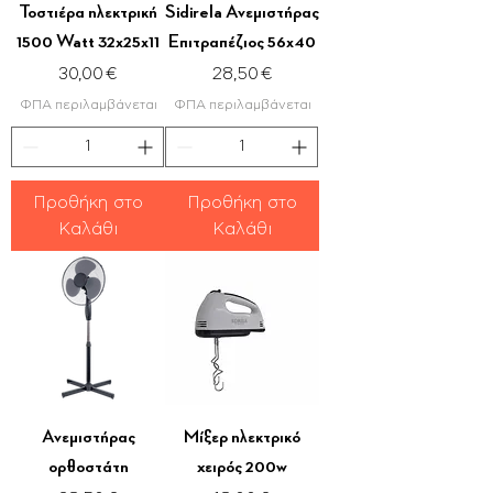
Τοστιέρα ηλεκτρική
Sidirela Ανεμιστήρας
1500 Watt 32x25x11
Επιτραπέζιος 56x40
Τιμή
Τιμή
30,00 €
28,50 €
ΦΠΑ περιλαμβάνεται
ΦΠΑ περιλαμβάνεται
Προθήκη στο
Προθήκη στο
Καλάθι
Καλάθι
Ανεμιστήρας
Μίξερ ηλεκτρικό
ορθοστάτη
χειρός 200w