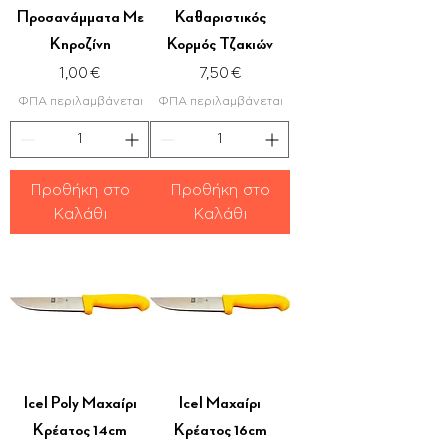
Προσανάμματα Με
Καθαριστικός
Κηροζίνη
Κορμός Τζακιών
Τιμή
Τιμή
1,00 €
7,50 €
ΦΠΑ περιλαμβάνεται
ΦΠΑ περιλαμβάνεται
Προθήκη στο
Προθήκη στο
Καλάθι
Καλάθι
Icel Poly Μαχαίρι
Icel Μαχαίρι
Κρέατος 14cm
Κρέατος 16cm