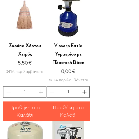
Σκούπα Χόρτου
Viosarp Εστία
Χειρός
Υγραερίου με
Πλαστική Βάση
Τιμή
5,50 €
Τιμή
8,00 €
ΦΠΑ περιλαμβάνεται
ΦΠΑ περιλαμβάνεται
Προθήκη στο
Προθήκη στο
Καλάθι
Καλάθι