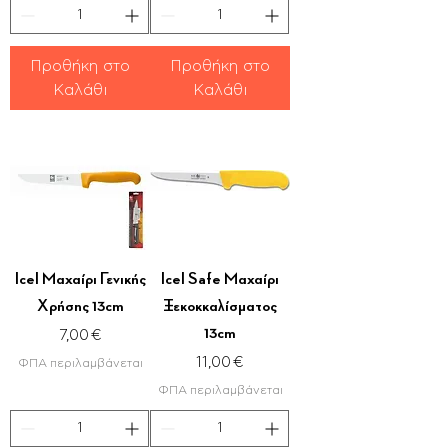
Προθήκη στο
Προθήκη στο
Καλάθι
Καλάθι
Icel Μαχαίρι Γενικής
Icel Safe Μαχαίρι
Χρήσης 13cm
Ξεκοκκαλίσματος
13cm
Τιμή
7,00 €
Τιμή
11,00 €
ΦΠΑ περιλαμβάνεται
ΦΠΑ περιλαμβάνεται