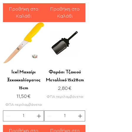
Προθήκη στο
Προθήκη στο
Καλάθι
Καλάθι
Icel Μαχαίρι
Φαράσι Τζακιού
Ξεκοκκαλίσματος
Μεταλλικό 15x28cm
15cm
Τιμή
2,80 €
Τιμή
11,50 €
ΦΠΑ περιλαμβάνεται
ΦΠΑ περιλαμβάνεται
Προθήκη στο
Προθήκη στο