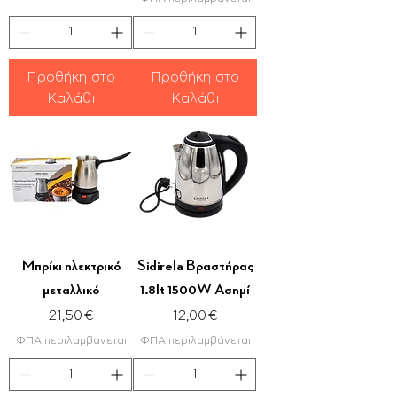
Προθήκη στο
Προθήκη στο
Καλάθι
Καλάθι
Μπρίκι ηλεκτρικό
Sidirela Βραστήρας
μεταλλικό
1.8lt 1500W Ασημί
Τιμή
Τιμή
21,50 €
12,00 €
ΦΠΑ περιλαμβάνεται
ΦΠΑ περιλαμβάνεται