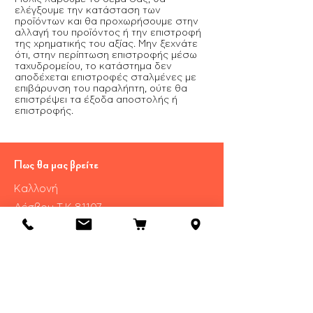
ελέγξουμε την κατάσταση των
προϊόντων και θα προχωρήσουμε στην
αλλαγή του προϊόντος ή την επιστροφή
της χρηματικής του αξίας. Μην ξεχνάτε
ότι, στην περίπτωση επιστροφής μέσω
ταχυδρομείου, το κατάστημα δεν
αποδέχεται επιστροφές σταλμένες με
επιβάρυνση του παραλήπτη, ούτε θα
επιστρέψει τα έξοδα αποστολής ή
επιστροφής.
Πως θα μας βρείτε
Καλλονή
​Λέσβου Τ.Κ 81107
Τηλ.:
22530 29055
Πληροφορίες