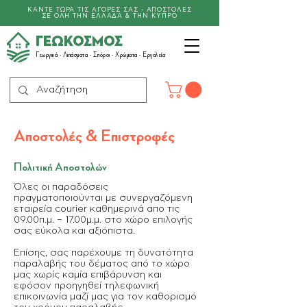
ΚΑΝΤΕ ΤΩΡΑ ΤΙΣ ΑΓΟΡΕΣ ΣΑΣ - ΑΠΟΣΤΟΛΕΣ
ΣΕ ΟΛΗ ΤΗΝ ΕΛΛΑΔΑ & ΤΗΝ ΚΥΠΡΟ
ΓΕΩΚΟΣΜΟΣ
Γεωργικά -
Λιπάσματα
- Σπόροι - Χρώματα - Εργαλεία
Αποστολές & Επιστροφές
Πολιτική Αποστολών
Όλες οι παραδόσεις
πραγματοποιούνται με συνεργαζόμενη
εταιρεία courier καθημερινά απο τις
09.00π.μ. – 17.00μ.μ. στο χώρο επιλογής
σας εύκολα και αξιόπιστα.
Επίσης, σας παρέχουμε τη δυνατότητα
παραλαβής του δέματος από το χώρο
μας χωρίς καμία επιβάρυνση και
εφόσον προηγηθεί τηλεφωνική
επικοινωνία μαζί μας για τον καθορισμό