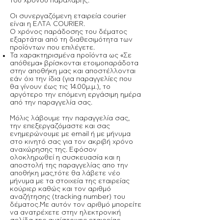
του χρόνου παραλαβής.
Οι συνεργαζόμενη εταιρεία courier
είναι η ΕΛΤΑ COURIER.
Ο χρόνος παράδοσης του δέματος
εξαρτάται από τη διαθεσιμότητα των
προϊόντων που επιλέγετε.
Τα χαρακτηρισμένα προϊόντα ως «Σε
απόθεμα» βρίσκονται ετοιμοπαράδοτα
στην αποθήκη μας και αποστέλλονται
εάν όχι την ίδια (για παραγγελίες που
θα γίνουν έως τις 14.00μ.μ.), το
αργότερο την επόμενη εργάσιμη ημέρα
από την παραγγελία σας.
Μόλις λάβουμε την παραγγελία σας,
την επεξεργαζόμαστε και σας
ενημερώνουμε με email ή με μήνυμα
στο κινητό σας για τον ακριβή χρόνο
αναχώρησης της. Εφόσον
ολοκληρωθεί η συσκευασία και η
αποστολή της παραγγελίας απο την
αποθήκη μας,τότε θα λάβετε νέο
μήνυμα με τα στοιχεία της εταιρείας
κούριερ καθώς και τον αριθμό
αναζήτησης (tracking number) του
δέματος.Με αυτόν τον αριθμό μπορείτε
να ανατρέχετε στην ηλεκτρονική