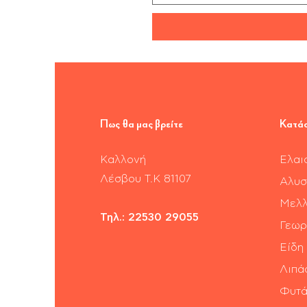
Πως θα μας βρείτε
Κατά
Καλλονή
Ελαι
​Λέσβου Τ.Κ 81107
Αλυσ
Μελλ
Τηλ.:
22530 29055
Γεωρ
Είδη
Λιπά
Φυτά