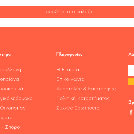
Προσθήκη στο καλάθι
στημα
Πληροφορίες
Λά
οσυλλογή
Η Εταιρία
οπρίονα
Επικοινωνία
ισοκομικά
Αποστολές & Επιστροφές
γικά Φάρμακα
Πολιτική Καταστήματος
Βρ
 Οινοποιίας
Συχνές Ερωτήσεις
σματα
 - Σπόροι