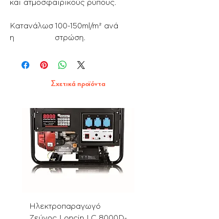
και ατμοσφαιρικούς ρύπους.
Κατανάλωσ
100-150ml/m² ανά
η
στρώση.
Σχετικά προϊόντα
Ηλεκτροπαραγωγό
Αλυσοπρίονο PN580
Ζεύγος Loncin LC 8000D-
με Λάμα & Αλυσίδα 