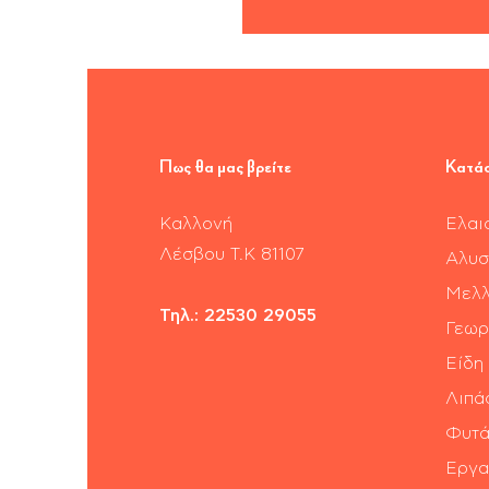
Πως θα μας βρείτε
Κατά
Καλλονή
Ελαι
​Λέσβου Τ.Κ 81107
Αλυσ
Μελλ
Τηλ.:
22530 29055
Γεωρ
Είδη
Λιπά
Φυτά
Εργα