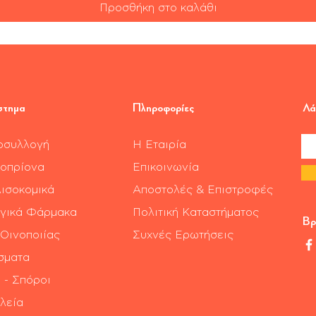
Προσθήκη στο καλάθι
στημα
Πληροφορίες
Λά
οσυλλογή
Η Εταιρία
οπρίονα
Επικοινωνία
ισοκομικά
Αποστολές & Επιστροφές
γικά Φάρμακα
Πολιτική Καταστήματος
Βρ
 Οινοποιίας
Συχνές Ερωτήσεις
σματα
 - Σπόροι
λεία