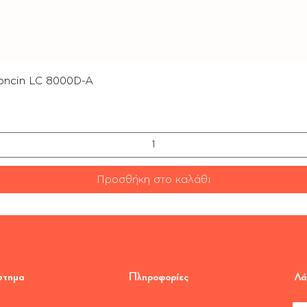
Γρήγορη προβολή
oncin LC 8000D-A
Προσθήκη στο καλάθι
στημα
Πληροφορίες
Λά