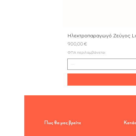
Ηλεκτροπαραγωγό Ζεύγος L
Τιμή
900,00 €
ΦΠΑ περιλαμβάνεται
Πως θα μας βρείτε
Κατά