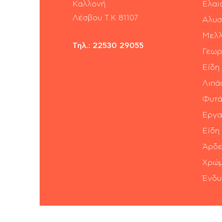
Καλλονή
Ελαι
​Λέσβου Τ.Κ 81107
Αλυσ
Μελλ
Τηλ.:
22530 29055
Γεωρ
Είδη
Λιπά
Φυτά
Εργα
Είδη
Άρδε
Χρώμ
Ένδυ