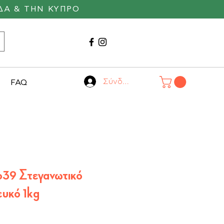
ΔΑ & ΤΗΝ ΚΥΠΡΟ
Καλέστε μας
22530 29055
Σύνδεση
FAQ
o39 Στεγανωτικό
υκό 1kg