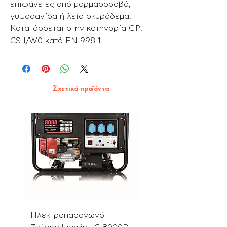
επιφάνειες από μαρμαροσοβά,
γυψοσανίδα ή λείο σκυρόδεμα.
Κατατάσσεται στην κατηγορία GP:
CSII/W0 κατά ΕΝ 998-1.
Σχετικά προϊόντα
Ηλεκτροπαραγωγό
Αλυσοπρίονο PN580