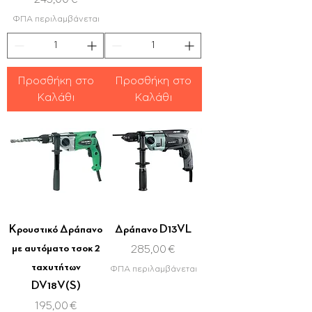
ΦΠΑ περιλαμβάνεται
Προσθήκη στο
Προσθήκη στο
Καλάθι
Καλάθι
Κρουστικό Δράπανο
Δράπανο D13VL
με αυτόματο τσοκ 2
Τιμή
285,00 €
ταχυτήτων
ΦΠΑ περιλαμβάνεται
DV18V(S)
Τιμή
195,00 €