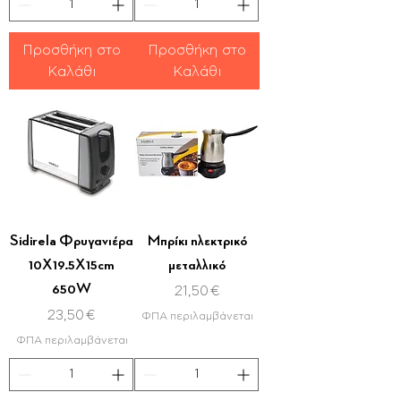
Προσθήκη στο
Προσθήκη στο
Καλάθι
Καλάθι
Sidirela Φρυγανιέρα
Μπρίκι ηλεκτρικό
10Χ19.5Χ15cm
μεταλλικό
650W
Τιμή
21,50 €
Τιμή
23,50 €
ΦΠΑ περιλαμβάνεται
ΦΠΑ περιλαμβάνεται