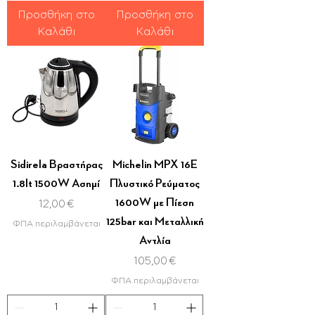
Προσθήκη στο
Προσθήκη στο
Καλάθι
Καλάθι
Sidirela Βραστήρας
Michelin MPX 16E
1.8lt 1500W Ασημί
Πλυστικό Ρεύματος
1600W με Πίεση
Τιμή
12,00 €
125bar και Μεταλλική
ΦΠΑ περιλαμβάνεται
Αντλία
Τιμή
105,00 €
ΦΠΑ περιλαμβάνεται