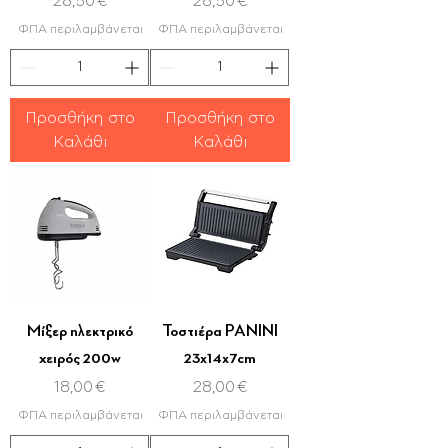
Τιμή
Τιμή
28,50 €
28,50 €
ΦΠΑ περιλαμβάνεται
ΦΠΑ περιλαμβάνεται
Προσθήκη στο
Προσθήκη στο
Καλάθι
Καλάθι
Μίξερ ηλεκτρικό
Τοστιέρα PANINI
χειρός 200w
23x14x7cm
Τιμή
Τιμή
18,00 €
28,00 €
ΦΠΑ περιλαμβάνεται
ΦΠΑ περιλαμβάνεται