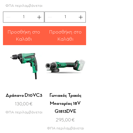
ΦΠΑ περιλαμβάνεται
Προσθήκη στο
Προσθήκη στο
Καλάθι
Καλάθι
Δράπανο D10VC3
Γωνιακός Τροχός
Μπαταρίας 18V
Τιμή
130,00 €
G1813DVE
ΦΠΑ περιλαμβάνεται
Τιμή
295,00 €
ΦΠΑ περιλαμβάνεται