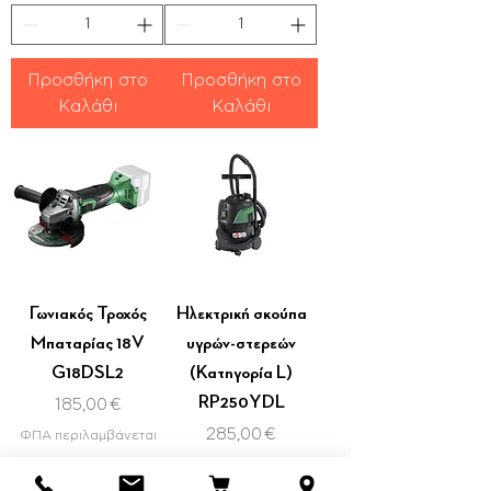
Προσθήκη στο
Προσθήκη στο
Καλάθι
Καλάθι
Γωνιακός Τροχός
Ηλεκτρική σκούπα
Μπαταρίας 18V
υγρών-στερεών
G18DSL2
(Κατηγορία L)
RP250YDL
Τιμή
185,00 €
Τιμή
285,00 €
ΦΠΑ περιλαμβάνεται
ΦΠΑ περιλαμβάνεται