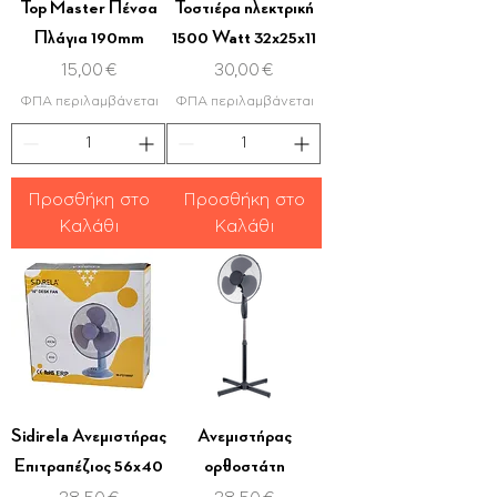
Top Master Πένσα
Τοστιέρα ηλεκτρική
Πλάγια 190mm
1500 Watt 32x25x11
Τιμή
Τιμή
15,00 €
30,00 €
ΦΠΑ περιλαμβάνεται
ΦΠΑ περιλαμβάνεται
Προσθήκη στο
Προσθήκη στο
Καλάθι
Καλάθι
Sidirela Ανεμιστήρας
Ανεμιστήρας
Επιτραπέζιος 56x40
ορθοστάτη