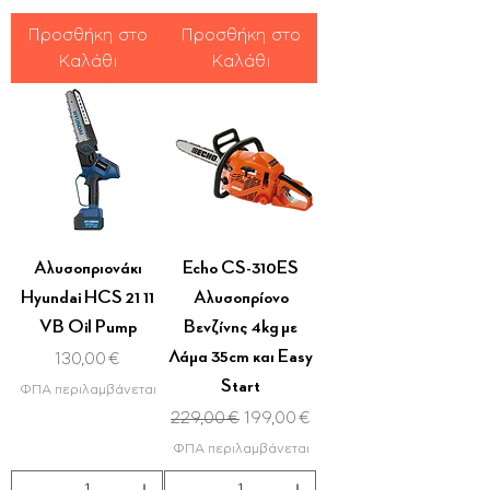
Προσθήκη στο
Προσθήκη στο
Καλάθι
Καλάθι
Αλυσοπριονάκι
Echo CS-310ES
Hyundai HCS 21 11
Αλυσοπρίονο
VB Oil Pump
Βενζίνης 4kg με
Λάμα 35cm και Easy
Τιμή
130,00 €
Start
ΦΠΑ περιλαμβάνεται
Κανονική τιμή
Τιμή Έκπτωσης
229,00 €
199,00 €
ΦΠΑ περιλαμβάνεται