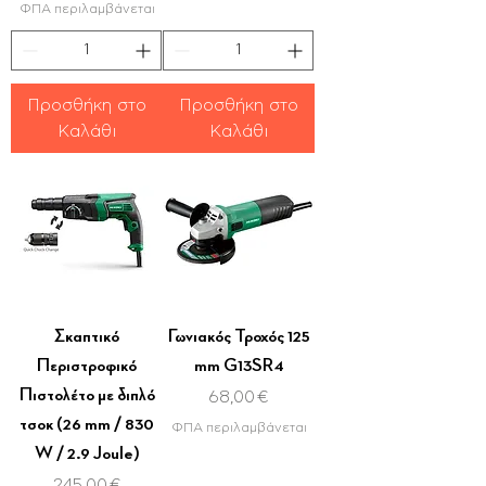
ΦΠΑ περιλαμβάνεται
Προσθήκη στο
Προσθήκη στο
Καλάθι
Καλάθι
Σκαπτικό
Γωνιακός Τροχός 125
Περιστροφικό
mm G13SR4
Πιστολέτο με διπλό
Τιμή
68,00 €
τσοκ (26 mm / 830
ΦΠΑ περιλαμβάνεται
W / 2.9 Joule)
Τιμή
245,00 €