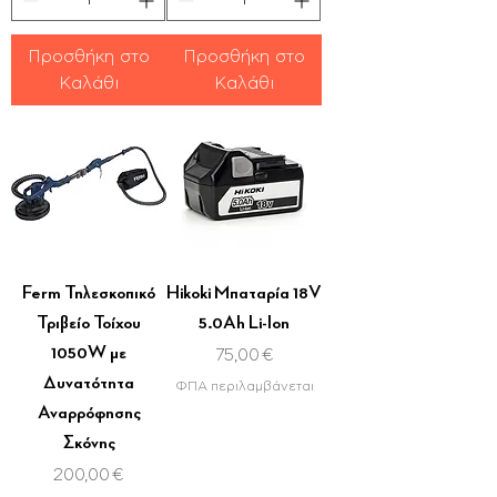
Προσθήκη στο
Προσθήκη στο
Καλάθι
Καλάθι
Ferm Τηλεσκοπικό
Hikoki Μπαταρία 18V
Τριβείο Τοίχου
5.0Ah Li-Ion
1050W με
Τιμή
75,00 €
Δυνατότητα
ΦΠΑ περιλαμβάνεται
Αναρρόφησης
Σκόνης
Τιμή
200,00 €