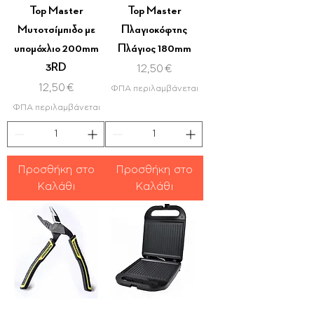
Top Master
Top Master
Μυτοτσίμπιδο με
Πλαγιοκόφτης
υπομόχλιο 200mm
Πλάγιος 180mm
3RD
Τιμή
12,50 €
Τιμή
12,50 €
ΦΠΑ περιλαμβάνεται
ΦΠΑ περιλαμβάνεται
Προσθήκη στο
Προσθήκη στο
Καλάθι
Καλάθι