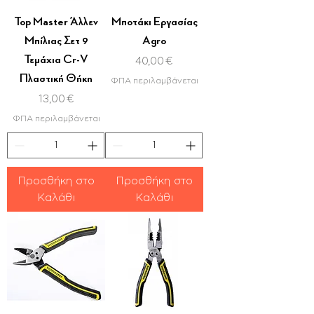
Top Master Άλλεν
Μποτάκι Εργασίας
Μπίλιας Σετ 9
Agro
Τεμάχια Cr-V
Τιμή
40,00 €
Πλαστική Θήκη
ΦΠΑ περιλαμβάνεται
Τιμή
13,00 €
ΦΠΑ περιλαμβάνεται
Προσθήκη στο
Προσθήκη στο
Καλάθι
Καλάθι