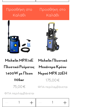
Προσθήκη στο
Προσθήκη στο
Καλάθι
Καλάθι
Michelin MPX14E
Michelin Πλυστικό
Πλυστικό Ρεύματος
Μηχάνημα Κρύου
1400W με Πίεση
Νερού MPX 22EH
110bar
Τιμή
175,00 €
Τιμή
75,00 €
ΦΠΑ περιλαμβάνεται
ΦΠΑ περιλαμβάνεται